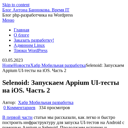
Skip to content
Блог Антона Банникова. Время IT
Блог php-разработчика на Wordpress
Меню
Главная
О блоге
Заказать разработку!
Админим Linux
Трюки WordPress
03.05.2023
Home
Новости
Хабр Мобильная разработка
Selenoid: Запускаем
Appium UI-тесты на iOS. Часть 2
Selenoid: Запускаем Appium UI-тесты
на iOS. Часть 2
Автор:
Хабр Мобильная разработка
0 Комментариев
334 просмотров
В первой части
статьи мы рассказали, как легко и быстро
построить инфраструктуру для запуска UI-тестов на Android с
помощью Appium и Selenoid. Продолжаем историю и