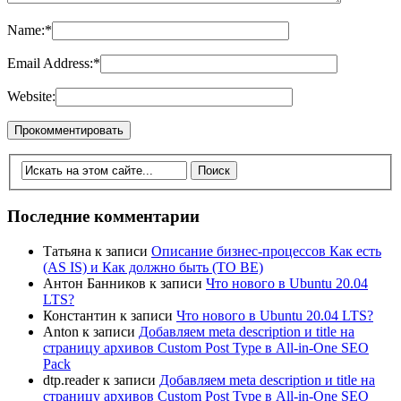
Name:
*
Email Address:
*
Website:
Последние комментарии
Татьяна
к записи
Описание бизнес-процессов Как есть
(AS IS) и Как должно быть (TO BE)
Антон Банников
к записи
Что нового в Ubuntu 20.04
LTS?
Константин
к записи
Что нового в Ubuntu 20.04 LTS?
Anton
к записи
Добавляем meta description и title на
страницу архивов Custom Post Type в All-in-One SEO
Pack
dtp.reader
к записи
Добавляем meta description и title на
страницу архивов Custom Post Type в All-in-One SEO