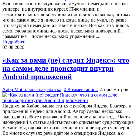
Всю свою сознательную жизнь я «учил» немецкий: в школе,
универе, на внутренних курсах IT-компании и
самостоятельно. Слово «учил» я поставил в кавычки, потому
что на самом деле я ничего никогда нигде не учил, ну разве
что зазубрил немецкий алфавит в школе. Всё как-то училось
само, слова запоминались после нескольких повторений,
грамматика – после нескольких упражнений....
Подробнее
07.08.2026
«Как за вами (не) следит Яндекс»: что
на самом деле происходит внутри
Android-приложений
Хабр Мобильная разработка
0 Комментариев
4 просмотров
На днях на Хабре вышла статья с разбором Яндекс Браузера и
приложения Яндекс для Android. Автор сделал несколько
выводов о работе приложений на основе анализа кода. Часть
наблюдений в статье действительно описывает существующие
механизмы, однако их назначение интерпретируется неверно.
Во многих случаях речь идёт не о специфике Яндекса, а о