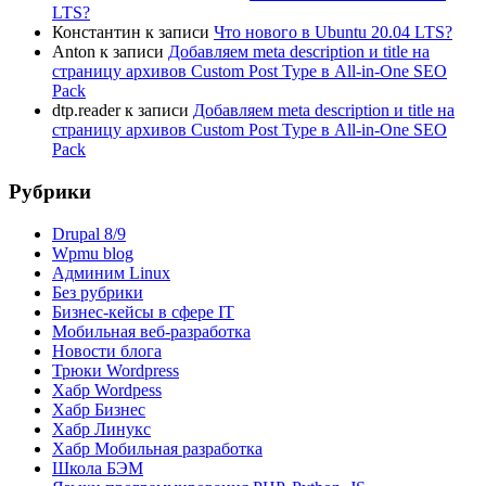
LTS?
Константин
к записи
Что нового в Ubuntu 20.04 LTS?
Anton
к записи
Добавляем meta description и title на
страницу архивов Custom Post Type в All-in-One SEO
Pack
dtp.reader
к записи
Добавляем meta description и title на
страницу архивов Custom Post Type в All-in-One SEO
Pack
Рубрики
Drupal 8/9
Wpmu blog
Админим Linux
Без рубрики
Бизнес-кейсы в сфере IT
Мобильная веб-разработка
Новости блога
Трюки Wordpress
Хабр Wordpess
Хабр Бизнес
Хабр Линукс
Хабр Мобильная разработка
Школа БЭМ