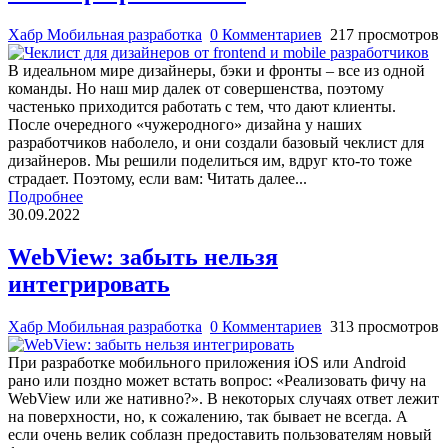
Хабр Мобильная разработка
0 Комментариев
217 просмотров
В идеальном мире дизайнеры, бэки и фронты – все из одной
команды. Но наш мир далек от совершенства, поэтому
частенько приходится работать с тем, что дают клиенты.
После очередного «чужеродного» дизайна у наших
разработчиков наболело, и они создали базовый чеклист для
дизайнеров. Мы решили поделиться им, вдруг кто-то тоже
страдает. Поэтому, если вам: Читать далее...
Подробнее
30.09.2022
WebView: забыть нельзя
интегрировать
Хабр Мобильная разработка
0 Комментариев
313 просмотров
При разработке мобильного приложения iOS или Android
рано или поздно может встать вопрос: «Реализовать фичу на
WebView или же нативно?». В некоторых случаях ответ лежит
на поверхности, но, к сожалению, так бывает не всегда. А
если очень велик соблазн предоставить пользователям новый