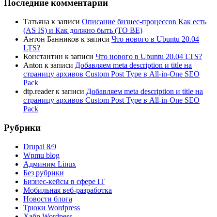
Последние комментарии
Татьяна
к записи
Описание бизнес-процессов Как есть
(AS IS) и Как должно быть (TO BE)
Антон Банников
к записи
Что нового в Ubuntu 20.04
LTS?
Константин
к записи
Что нового в Ubuntu 20.04 LTS?
Anton
к записи
Добавляем meta description и title на
страницу архивов Custom Post Type в All-in-One SEO
Pack
dtp.reader
к записи
Добавляем meta description и title на
страницу архивов Custom Post Type в All-in-One SEO
Pack
Рубрики
Drupal 8/9
Wpmu blog
Админим Linux
Без рубрики
Бизнес-кейсы в сфере IT
Мобильная веб-разработка
Новости блога
Трюки Wordpress
Хабр Wordpess