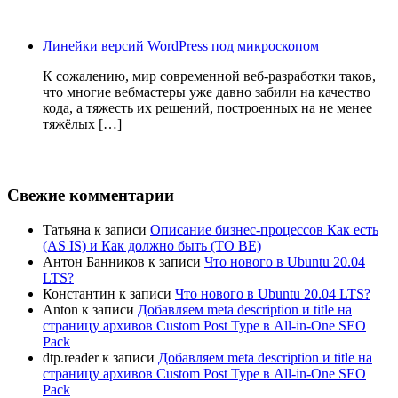
Линейки версий WordPress под микроскопом
К сожалению, мир современной веб-разработки таков,
что многие вебмастеры уже давно забили на качество
кода, а тяжесть их решений, построенных на не менее
тяжёлых […]
Свежие комментарии
Татьяна
к записи
Описание бизнес-процессов Как есть
(AS IS) и Как должно быть (TO BE)
Антон Банников
к записи
Что нового в Ubuntu 20.04
LTS?
Константин
к записи
Что нового в Ubuntu 20.04 LTS?
Anton
к записи
Добавляем meta description и title на
страницу архивов Custom Post Type в All-in-One SEO
Pack
dtp.reader
к записи
Добавляем meta description и title на
страницу архивов Custom Post Type в All-in-One SEO
Pack