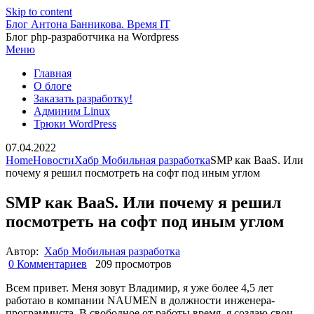
Skip to content
Блог Антона Банникова. Время IT
Блог php-разработчика на Wordpress
Меню
Главная
О блоге
Заказать разработку!
Админим Linux
Трюки WordPress
07.04.2022
Home
Новости
Хабр Мобильная разработка
SMP как BaaS. Или
почему я решил посмотреть на софт под иным углом
SMP как BaaS. Или почему я решил
посмотреть на софт под иным углом
Автор:
Хабр Мобильная разработка
0 Комментариев
209 просмотров
Всем привет. Меня зовут Владимир, я уже более 4,5 лет
работаю в компании NAUMEN в должности инженера-
программиста. В свободное от работы время, я создаю свои