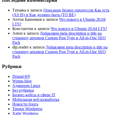
Последние комментарии
Татьяна
к записи
Описание бизнес-процессов Как есть
(AS IS) и Как должно быть (TO BE)
Антон Банников
к записи
Что нового в Ubuntu 20.04
LTS?
Константин
к записи
Что нового в Ubuntu 20.04 LTS?
Anton
к записи
Добавляем meta description и title на
страницу архивов Custom Post Type в All-in-One SEO
Pack
dtp.reader
к записи
Добавляем meta description и title на
страницу архивов Custom Post Type в All-in-One SEO
Pack
Рубрики
Drupal 8/9
Wpmu blog
Админим Linux
Без рубрики
Бизнес-кейсы в сфере IT
Мобильная веб-разработка
Новости блога
Трюки Wordpress
Хабр Wordpess