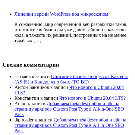
Линейки версий WordPress под микроскопом
К сожалению, мир современной веб-разработки таков,
что многие вебмастеры уже давно забили на качество
кода, а тяжесть их решений, построенных на не менее
тяжёлых […]
Свежие комментарии
Татьяна
к записи
Описание бизнес-процессов Как есть
(AS IS) и Как должно быть (TO BE)
Антон Банников
к записи
Что нового в Ubuntu 20.04
LTS?
Константин
к записи
Что нового в Ubuntu 20.04 LTS?
Anton
к записи
Добавляем meta description и title на
страницу архивов Custom Post Type в All-in-One SEO
Pack
dtp.reader
к записи
Добавляем meta description и title на
страницу архивов Custom Post Type в All-in-One SEO
Pack