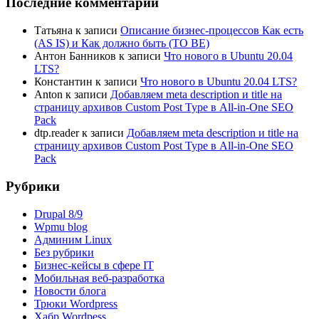
Последние комментарии
Татьяна
к записи
Описание бизнес-процессов Как есть
(AS IS) и Как должно быть (TO BE)
Антон Банников
к записи
Что нового в Ubuntu 20.04
LTS?
Константин
к записи
Что нового в Ubuntu 20.04 LTS?
Anton
к записи
Добавляем meta description и title на
страницу архивов Custom Post Type в All-in-One SEO
Pack
dtp.reader
к записи
Добавляем meta description и title на
страницу архивов Custom Post Type в All-in-One SEO
Pack
Рубрики
Drupal 8/9
Wpmu blog
Админим Linux
Без рубрики
Бизнес-кейсы в сфере IT
Мобильная веб-разработка
Новости блога
Трюки Wordpress
Хабр Wordpess