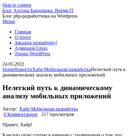
Skip to content
Блог Антона Банникова. Время IT
Блог php-разработчика на Wordpress
Меню
Главная
О блоге
Заказать разработку!
Админим Linux
Трюки WordPress
24.05.2022
Home
Новости
Хабр Мобильная разработка
Нелегкий путь к
динамическому анализу мобильных приложений
Нелегкий путь к динамическому
анализу мобильных приложений
Автор:
Хабр Мобильная разработка
0 Комментариев
217 просмотров
Привет, Хабр!
Каждую свою статью я начинаю с упоминания о том, что