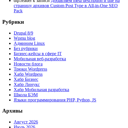
dtp.reader
к записи
Добавляем meta description и title на
страницу архивов Custom Post Type в All-in-One SEO
Pack
Рубрики
Drupal 8/9
Wpmu blog
Админим Linux
Без рубрики
Бизнес-кейсы в сфере IT
Мобильная веб-разработка
Новости блога
Трюки Wordpress
Хабр Wordpess
Хабр Бизнес
Хабр Линукс
Хабр Мобильная разработка
Школа БЭМ
Языки программирования PHP, Python, JS
Архивы
Август 2026
Июль 2026