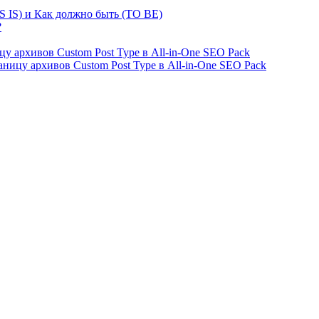
S IS) и Как должно быть (TO BE)
?
ницу архивов Custom Post Type в All-in-One SEO Pack
страницу архивов Custom Post Type в All-in-One SEO Pack