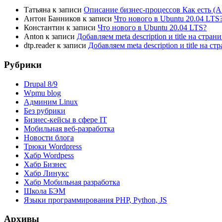
Татьяна
к записи
Описание бизнес-процессов Как есть (A
Антон Банников
к записи
Что нового в Ubuntu 20.04 LTS
Константин
к записи
Что нового в Ubuntu 20.04 LTS?
Anton
к записи
Добавляем meta description и title на стра
dtp.reader
к записи
Добавляем meta description и title на 
Рубрики
Drupal 8/9
Wpmu blog
Админим Linux
Без рубрики
Бизнес-кейсы в сфере IT
Мобильная веб-разработка
Новости блога
Трюки Wordpress
Хабр Wordpess
Хабр Бизнес
Хабр Линукс
Хабр Мобильная разработка
Школа БЭМ
Языки программирования PHP, Python, JS
Архивы