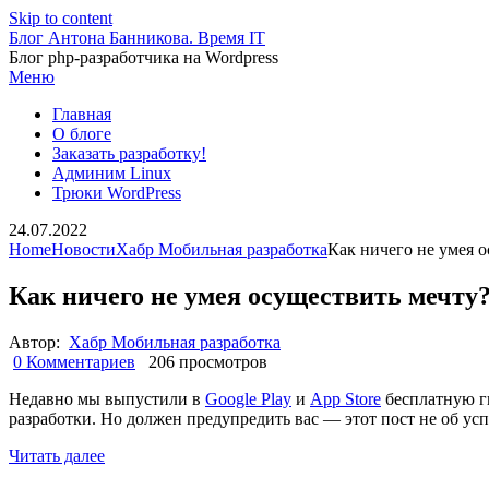
Skip to content
Блог Антона Банникова. Время IT
Блог php-разработчика на Wordpress
Меню
Главная
О блоге
Заказать разработку!
Админим Linux
Трюки WordPress
24.07.2022
Home
Новости
Хабр Мобильная разработка
Как ничего не умея 
Как ничего не умея осуществить мечту
Автор:
Хабр Мобильная разработка
0 Комментариев
206 просмотров
Недавно мы выпустили в
Google Play
и
App Store
бесплатную г
разработки. Но должен предупредить вас — этот пост не об усп
Читать далее