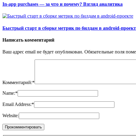
In-app purchases — за что и почему? Взгляд аналитика
Быстрый старт в сборке метрик по билдам в android-проект
Написать комментарий
Ваш адрес email не будет опубликован.
Обязательные поля пом
Комментарий:
*
Name:
*
Email Address:
*
Website: