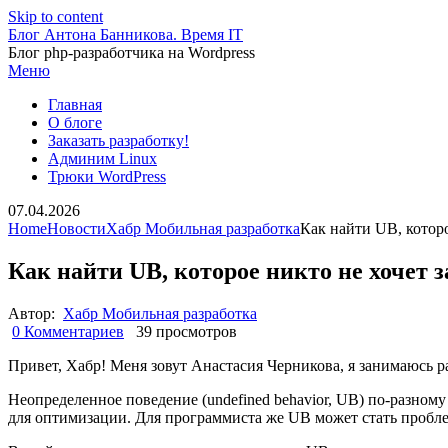
Skip to content
Блог Антона Банникова. Время IT
Блог php-разработчика на Wordpress
Меню
Главная
О блоге
Заказать разработку!
Админим Linux
Трюки WordPress
07.04.2026
Home
Новости
Хабр Мобильная разработка
Как найти UB, которо
Как найти UB, которое никто не хочет з
Автор:
Хабр Мобильная разработка
0 Комментариев
39 просмотров
Привет, Хабр! Меня зовут Анастасия Черникова, я занимаюсь 
Неопределенное поведение (undefined behavior, UB) по-разном
для оптимизации. Для программиста же UB может стать проблем