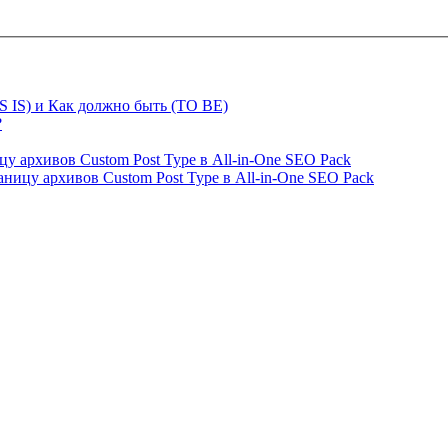
S IS) и Как должно быть (TO BE)
?
ницу архивов Custom Post Type в All-in-One SEO Pack
страницу архивов Custom Post Type в All-in-One SEO Pack