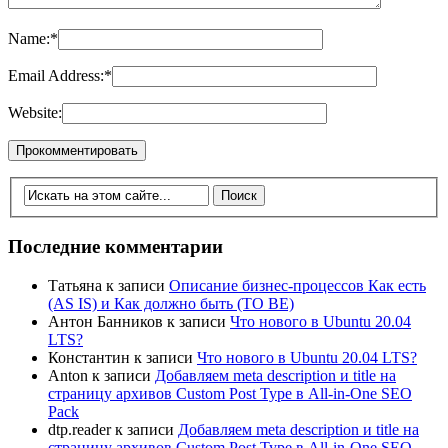
Name:
*
Email Address:
*
Website:
Последние комментарии
Татьяна
к записи
Описание бизнес-процессов Как есть
(AS IS) и Как должно быть (TO BE)
Антон Банников
к записи
Что нового в Ubuntu 20.04
LTS?
Константин
к записи
Что нового в Ubuntu 20.04 LTS?
Anton
к записи
Добавляем meta description и title на
страницу архивов Custom Post Type в All-in-One SEO
Pack
dtp.reader
к записи
Добавляем meta description и title на
страницу архивов Custom Post Type в All-in-One SEO