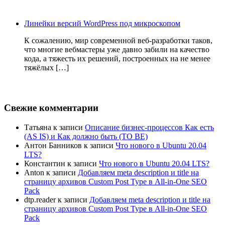
Линейки версий WordPress под микроскопом
К сожалению, мир современной веб-разработки таков,
что многие вебмастеры уже давно забили на качество
кода, а тяжесть их решений, построенных на не менее
тяжёлых […]
Свежие комментарии
Татьяна
к записи
Описание бизнес-процессов Как есть
(AS IS) и Как должно быть (TO BE)
Антон Банников
к записи
Что нового в Ubuntu 20.04
LTS?
Константин
к записи
Что нового в Ubuntu 20.04 LTS?
Anton
к записи
Добавляем meta description и title на
страницу архивов Custom Post Type в All-in-One SEO
Pack
dtp.reader
к записи
Добавляем meta description и title на
страницу архивов Custom Post Type в All-in-One SEO
Pack