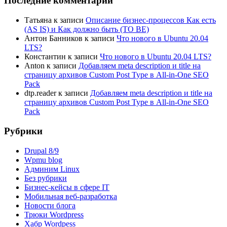
Последние комментарии
Татьяна
к записи
Описание бизнес-процессов Как есть
(AS IS) и Как должно быть (TO BE)
Антон Банников
к записи
Что нового в Ubuntu 20.04
LTS?
Константин
к записи
Что нового в Ubuntu 20.04 LTS?
Anton
к записи
Добавляем meta description и title на
страницу архивов Custom Post Type в All-in-One SEO
Pack
dtp.reader
к записи
Добавляем meta description и title на
страницу архивов Custom Post Type в All-in-One SEO
Pack
Рубрики
Drupal 8/9
Wpmu blog
Админим Linux
Без рубрики
Бизнес-кейсы в сфере IT
Мобильная веб-разработка
Новости блога
Трюки Wordpress
Хабр Wordpess