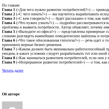
По главам:
Глава 1
(«Для чего нужно развитие потребителей?») — привод
Глава 2
(«С чего начать?») — вы научитесь вырабатывать исх
Глава 3
(«С кем говорить?») — будет рассказано о том, как на
Глава 4
(«Что нужно узнать?») — подробно рассматриваются ва
проблемы и выявить потребности. Автор объясняет, почему и
Глава 5
(«Выходите из офиса!») — представлены примерные сце
словами разглядеть важнейшие поведенческие шаблоны и потр
Глава 6
(«Что такое обоснованная гипотеза?») — речь идет о
принимать верные бизнес-решения.
Глава 7
(«Каким должен быть минимально работоспособный про
увидим, в каких условиях следует разрабатывать тот или иной 
Глава 8
(«Как заниматься развитием потребителей, если они у 
Глава 9
(«Непрерывное развитие потребителей») — о том, как 
Читать далее
Об авторе