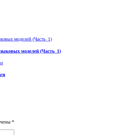
зыковых моделей (Часть_1)
ьги
ечены
*