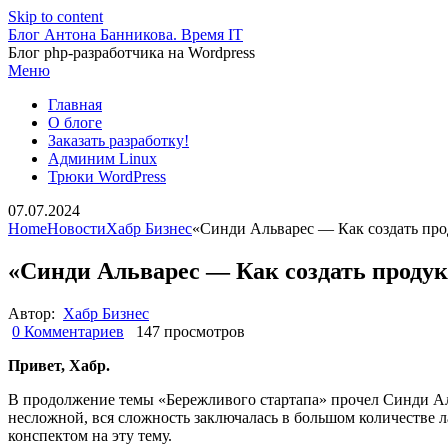
Skip to content
Блог Антона Банникова. Время IT
Блог php-разработчика на Wordpress
Меню
Главная
О блоге
Заказать разработку!
Админим Linux
Трюки WordPress
07.07.2024
Home
Новости
Хабр Бизнес
«Синди Альварес — Как создать прод
«Синди Альварес — Как создать продук
Автор:
Хабр Бизнес
0 Комментариев
147 просмотров
Привет, Хабр.
В продолжение темы «Бережливого стартапа» прочел Синди Аль
несложной, вся сложность заключалась в большом количестве 
конспектом на эту тему.