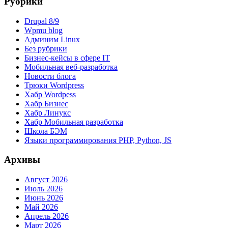
Рубрики
Drupal 8/9
Wpmu blog
Админим Linux
Без рубрики
Бизнес-кейсы в сфере IT
Мобильная веб-разработка
Новости блога
Трюки Wordpress
Хабр Wordpess
Хабр Бизнес
Хабр Линукс
Хабр Мобильная разработка
Школа БЭМ
Языки программирования PHP, Python, JS
Архивы
Август 2026
Июль 2026
Июнь 2026
Май 2026
Апрель 2026
Март 2026