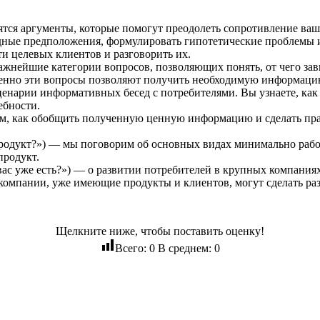
ятся аргументы, которые помогут преодолеть сопротивление ва
одные предположения, формулировать гипотетические проблемы 
йти целевых клиентов и разговорить их.
жнейшие категории вопросов, позволяющих понять, от чего зав
менно эти вопросы позволяют получить необходимую информаци
нарии информативных бесед с потребителями. Вы узнаете, как 
ебности.
 том, как обобщить полученную ценную информацию и сделать п
дукт?») — мы поговорим об основных видах минимально работо
продукт.
вас уже есть?») — о развитии потребителей в крупных компаниях
компании, уже имеющие продукты и клиентов, могут сделать ра
Щелкните ниже, чтобы поставить оценку!
Всего:
0
В среднем:
0