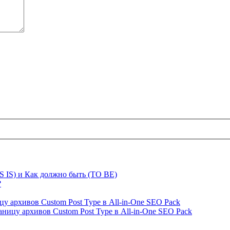
S IS) и Как должно быть (TO BE)
?
ницу архивов Custom Post Type в All-in-One SEO Pack
страницу архивов Custom Post Type в All-in-One SEO Pack