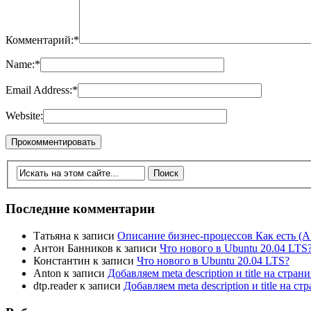
Комментарий:
*
Name:
*
Email Address:
*
Website:
Последние комментарии
Татьяна
к записи
Описание бизнес-процессов Как есть (A
Антон Банников
к записи
Что нового в Ubuntu 20.04 LTS
Константин
к записи
Что нового в Ubuntu 20.04 LTS?
Anton
к записи
Добавляем meta description и title на стра
dtp.reader
к записи
Добавляем meta description и title на 