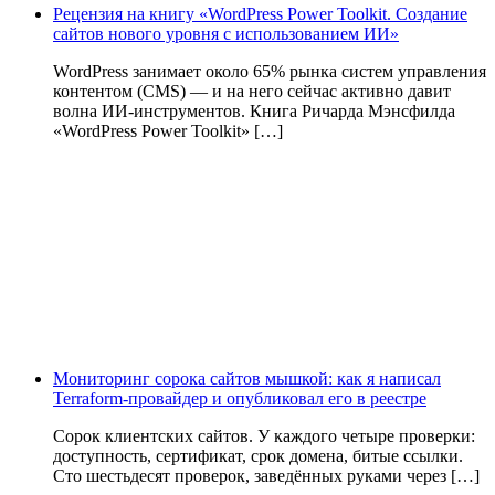
Рецензия на книгу «WordPress Power Toolkit. Создание
сайтов нового уровня с использованием ИИ»
WordPress занимает около 65% рынка систем управления
контентом (CMS) — и на него сейчас активно давит
волна ИИ‑инструментов. Книга Ричарда Мэнсфилда
«WordPress Power Toolkit» […]
Мониторинг сорока сайтов мышкой: как я написал
Terraform-провайдер и опубликовал его в реестре
Сорок клиентских сайтов. У каждого четыре проверки:
доступность, сертификат, срок домена, битые ссылки.
Сто шестьдесят проверок, заведённых руками через […]