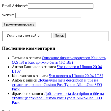
Email Address:
*
Website:
Последние комментарии
Татьяна
к записи
Описание бизнес-процессов Как есть
(AS IS) и Как должно быть (TO BE)
Антон Банников
к записи
Что нового в Ubuntu 20.04
LTS?
Константин
к записи
Что нового в Ubuntu 20.04 LTS?
Anton
к записи
Добавляем meta description и title на
страницу архивов Custom Post Type в All-in-One SEO
Pack
dtp.reader
к записи
Добавляем meta description и title на
страницу архивов Custom Post Type в All-in-One SEO
Pack