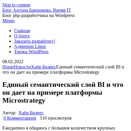
Skip to content
Блог Антона Банникова. Время IT
Блог php-разработчика на Wordpress
Меню
Главная
О блоге
Заказать разработку!
Админим Linux
Трюки WordPress
08.02.2022
Home
Новости
Хабр Бизнес
Единый семантический слой BI и
что он дает на примере платформы Microstrategy
Единый семантический слой BI и что
он дает на примере платформы
Microstrategy
Автор:
Хабр Бизнес
0 Комментариев
510 просмотров
Ежедневно я общаюсь с большим количеством крупных