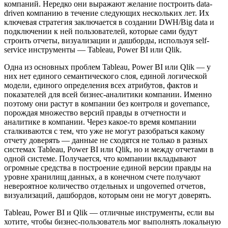
компаний. Нередко они выражают желание построить data-
driven компанию в течение следующих нескольких лет. Их
ключевая стратегия заключается в создании DWH/Big data и
подключении к ней пользователей, которые сами будут
строить отчеты, визуализации и дашборды, используя self-
service инструменты — Tableau, Power BI или Qlik.
Одна из основных проблем Tableau, Power BI или Qlik — у
них нет единого семантического слоя, единой логической
модели, единого определения всех атрибутов, фактов и
показателей для всей бизнес-аналитики компании. Именно
поэтому они растут в компании без контроля и governance,
порождая множество версий правды в отчетности и
аналитике в компании. Через какое-то время компании
сталкиваются с тем, что уже не могут разобраться какому
отчету доверять — данные не сходятся не только в разных
системах Tableau, Power BI или Qlik, но и между отчетами в
одной системе. Получается, что компании вкладывают
огромные средства в построение единой версии правды на
уровне хранилищ данных, а в конечном счете получают
невероятное количество отдельных и ungoverned отчетов,
визуализаций, дашбордов, которым они не могут доверять.
Tableau, Power BI и Qlik — отличные инструменты, если вы
хотите, чтобы бизнес-пользователь мог выполнять локальную