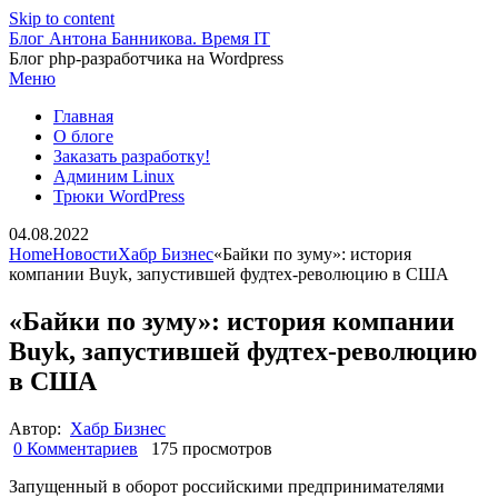
Skip to content
Блог Антона Банникова. Время IT
Блог php-разработчика на Wordpress
Меню
Главная
О блоге
Заказать разработку!
Админим Linux
Трюки WordPress
04.08.2022
Home
Новости
Хабр Бизнес
«Байки по зуму»: история
компании Buyk, запустившей фудтех-революцию в США
«Байки по зуму»: история компании
Buyk, запустившей фудтех-революцию
в США
Автор:
Хабр Бизнес
0 Комментариев
175 просмотров
Запущенный в оборот российскими предпринимателями