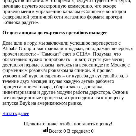
продуктов питания. В это время я, будучи студентом 3 курса,
начинаю изучать электронную коммерцию, что вскоре
привело меня к управлению каналом eCommerce во второй
федеральной розничной сети магазинов формата дрогери
«Улыбка радуги».
От доставщика до ex-process operations manager
Дела шли в гору, мы заключили успешное партнерство с
Alibaba Group и выстраивали продажи, но однажды вечером, я
прочел новость: «“Самокат” едет в США». Подумал, что
обязательно нужно попробовать – и вот, спустя уже месяц
доставлял первые заказы, катаясь на велосипеде по Москве с
фирменным розовым рюкзаком за спиной. Я прошел
ускоренный курс внедрения – от курьера до супервайзера, в
течение двух месяцев изучая каждую деталь рабочего
процесса: прием товара, сборка заказа, доставка,
инвентаризация и другие модули работы даркстора. Освоив
все операционные процессы, я присоединился к процессу
запуска Buyk на американском рынке.
Читать далее
Щелкните ниже, чтобы поставить оценку!
Всего:
0
В среднем:
0