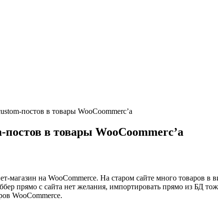
ustom-постов в товары WooCoommerc’а
m-постов в товары WooCoommerc’а
т-магазин на WooCommerce. На старом сайте много товаров в ви
ббер прямо с сайта нет желания, импортировать прямо из БД тоже
аров WooCommerce.