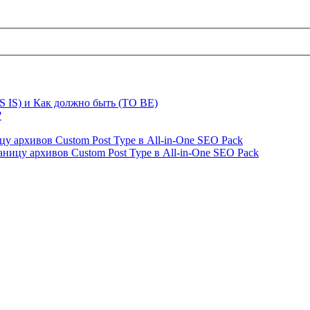
S IS) и Как должно быть (TO BE)
?
ницу архивов Custom Post Type в All-in-One SEO Pack
страницу архивов Custom Post Type в All-in-One SEO Pack