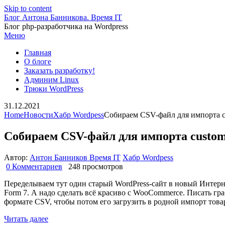
Skip to content
Блог Антона Банникова. Время IT
Блог php-разработчика на Wordpress
Меню
Главная
О блоге
Заказать разработку!
Админим Linux
Трюки WordPress
31.12.2021
Home
Новости
Хабр Wordpess
Собираем CSV-файл для импорта c
Собираем CSV-файл для импорта custo
Автор:
Антон Банников Время IT
Хабр Wordpess
0 Комментариев
248 просмотров
Переделываем тут один старый WordPress-сайт в новый Интерне
Form 7. А надо сделать всё красиво с WooCommerce. Писать гра
формате CSV, чтобы потом его загрузить в родной импорт тов
Читать далее