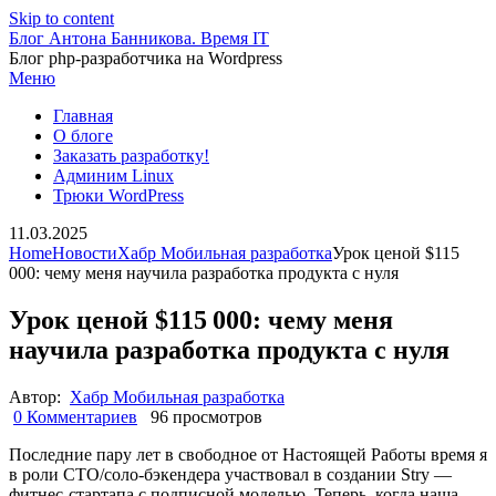
Skip to content
Блог Антона Банникова. Время IT
Блог php-разработчика на Wordpress
Меню
Главная
О блоге
Заказать разработку!
Админим Linux
Трюки WordPress
11.03.2025
Home
Новости
Хабр Мобильная разработка
Урок ценой $115
000: чему меня научила разработка продукта с нуля
Урок ценой $115 000: чему меня
научила разработка продукта с нуля
Автор:
Хабр Мобильная разработка
0 Комментариев
96 просмотров
Последние пару лет в свободное от Настоящей Работы время я
в роли CTO/соло-бэкендера участвовал в создании Stry —
фитнес-стартапа с подписной моделью. Теперь, когда наша