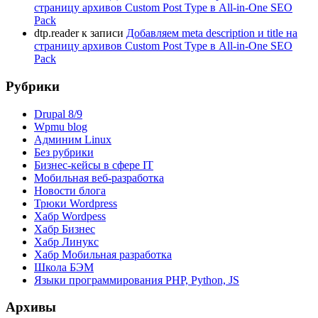
страницу архивов Custom Post Type в All-in-One SEO
Pack
dtp.reader
к записи
Добавляем meta description и title на
страницу архивов Custom Post Type в All-in-One SEO
Pack
Рубрики
Drupal 8/9
Wpmu blog
Админим Linux
Без рубрики
Бизнес-кейсы в сфере IT
Мобильная веб-разработка
Новости блога
Трюки Wordpress
Хабр Wordpess
Хабр Бизнес
Хабр Линукс
Хабр Мобильная разработка
Школа БЭМ
Языки программирования PHP, Python, JS
Архивы