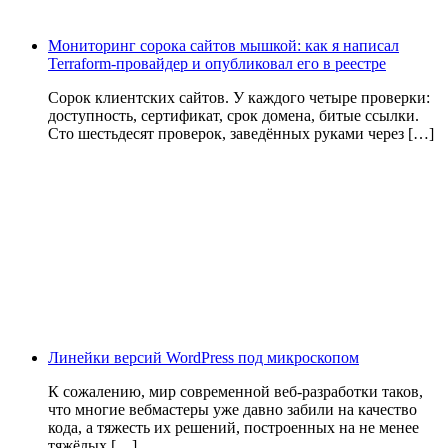
Мониторинг сорока сайтов мышкой: как я написал
Terraform-провайдер и опубликовал его в реестре
Сорок клиентских сайтов. У каждого четыре проверки:
доступность, сертификат, срок домена, битые ссылки.
Сто шестьдесят проверок, заведённых руками через […]
Линейки версий WordPress под микроскопом
К сожалению, мир современной веб-разработки таков,
что многие вебмастеры уже давно забили на качество
кода, а тяжесть их решений, построенных на не менее
тяжёлых […]