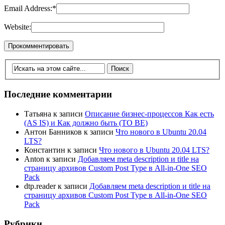
Email Address:
*
Website:
Последние комментарии
Татьяна
к записи
Описание бизнес-процессов Как есть
(AS IS) и Как должно быть (TO BE)
Антон Банников
к записи
Что нового в Ubuntu 20.04
LTS?
Константин
к записи
Что нового в Ubuntu 20.04 LTS?
Anton
к записи
Добавляем meta description и title на
страницу архивов Custom Post Type в All-in-One SEO
Pack
dtp.reader
к записи
Добавляем meta description и title на
страницу архивов Custom Post Type в All-in-One SEO
Pack
Рубрики