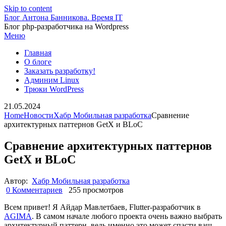
Skip to content
Блог Антона Банникова. Время IT
Блог php-разработчика на Wordpress
Меню
Главная
О блоге
Заказать разработку!
Админим Linux
Трюки WordPress
21.05.2024
Home
Новости
Хабр Мобильная разработка
Сравнение
архитектурных паттернов GetX и BLoC
Сравнение архитектурных паттернов
GetX и BLoC
Автор:
Хабр Мобильная разработка
0 Комментариев
255 просмотров
Всем привет! Я Айдар Мавлетбаев, Flutter-разработчик в
AGIMA
. В самом начале любого проекта очень важно выбрать
архитектурный паттерн, ведь именно это может спасти ваш