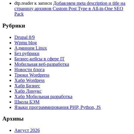
dtp.reader
к записи
Добавляем meta description и title на
страницу архивов Custom Post Type в All-in-One SEO
Pack
Рубрики
Drupal 8/9
Wpmu blog
Админим Linux
Без рубрики
Бизнес-кейсы в сфере IT
Мобильная веб-разработка
Новости блога
Трюки Wordpress
Хабр Wordpess
Хабр Бизнес
Хабр Линукс
Хабр Мобильная разработка
Школа БЭМ
Языки программирования PHP, Python, JS
Архивы
Август 2026