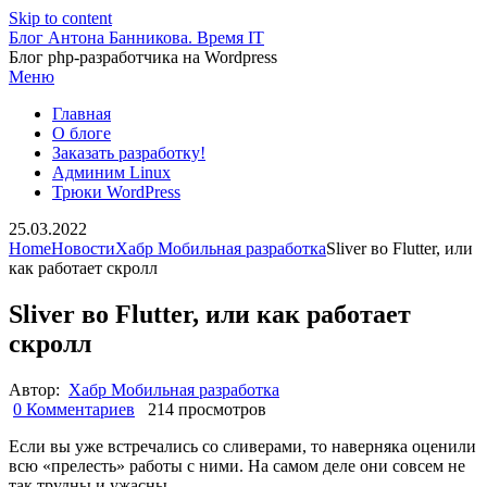
Skip to content
Блог Антона Банникова. Время IT
Блог php-разработчика на Wordpress
Меню
Главная
О блоге
Заказать разработку!
Админим Linux
Трюки WordPress
25.03.2022
Home
Новости
Хабр Мобильная разработка
Sliver во Flutter, или
как работает скролл
Sliver во Flutter, или как работает
скролл
Автор:
Хабр Мобильная разработка
0 Комментариев
214 просмотров
Если вы уже встречались со сливерами, то наверняка оценили
всю «прелесть» работы с ними. На самом деле они совсем не
так трудны и ужасны.