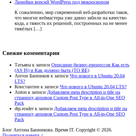
Линейки версий WordPress под микроскопом
К сожалению, мир современной веб-разработки таков,
что многие вебмастеры уже давно забили на качество
кода, а тяжесть их решений, построенных на не менее
тяжёлых […]
Свежие комментарии
Татьяна
к записи
Описание бизнес-процессов Как есть
(AS IS) и Как должно быть (TO BE)
Антон Банников
к записи
Что нового в Ubuntu 20.04
LTS?
Константин
к записи
Что нового в Ubuntu 20.04 LTS?
Anton
к записи
Добавляем meta description и title на
страницу архивов Custom Post Type в All-in-One SEO
Pack
dtp.reader
к записи
Добавляем meta description и title на
страницу архивов Custom Post Type в All-in-One SEO
Pack
Блог Антона Банникова. Время IT. Copyright © 2026.
Подняться наверх ↑