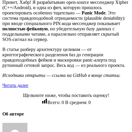
Привет, Хабр! Я разрабатываю open-source мессенджер Xipher
(C++/Android), и одна из фич, которую пришлось
проектировать особенно тщательно —
Panic Mode
. Это
система правдоподобной отрицаемости (plausible deniability):
при вводе специального PIN-кода мессенджер показывает
полностью фейковую
, но убедительную базу данных с
поддельными чатами, а параллельно отправляет скрытый
SOS-сигнал на сервер.
В статье разберу архитектуру целиком — от
криптографического разделения баз до генерации
правдоподобных фейков и маскировки panic-алерта под
рутинный сетевой запрос. Весь код — из реального проекта.
Исходники открыты — ссылка на GitHub в конце статьи.
Читать далее
Щелкните ниже, чтобы поставить оценку!
Всего:
0
В среднем:
0
Об авторе