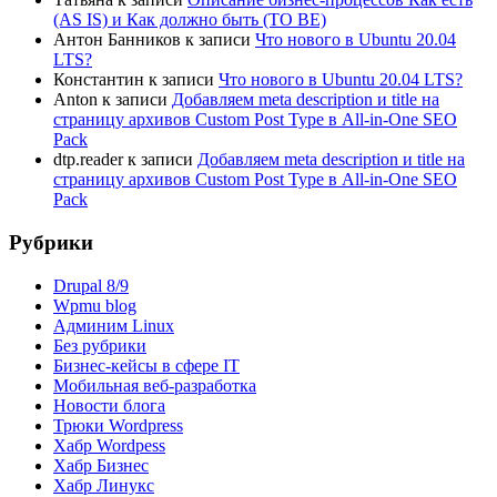
(AS IS) и Как должно быть (TO BE)
Антон Банников
к записи
Что нового в Ubuntu 20.04
LTS?
Константин
к записи
Что нового в Ubuntu 20.04 LTS?
Anton
к записи
Добавляем meta description и title на
страницу архивов Custom Post Type в All-in-One SEO
Pack
dtp.reader
к записи
Добавляем meta description и title на
страницу архивов Custom Post Type в All-in-One SEO
Pack
Рубрики
Drupal 8/9
Wpmu blog
Админим Linux
Без рубрики
Бизнес-кейсы в сфере IT
Мобильная веб-разработка
Новости блога
Трюки Wordpress
Хабр Wordpess
Хабр Бизнес
Хабр Линукс