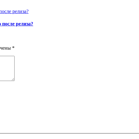
о после релиза?
ечены
*