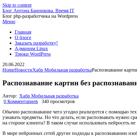
Skip to content
Блог Антона Банникова. Время IT
Блог php-разработчика на Wordpress
Меню
Главная
О блоге
Заказать разработку!
Админим Linux
Трюки WordPress
20.06.2022
Home
Новости
Хабр Мобильная разработка
Распознавание карти
Распознавание картин без распознаван
Автор:
Хабр Мобильная разработка
0 Комментариев
340 просмотров
Обычно распознавание чего угодно реализуется с помощью те
узнавать предметы. Но что делать, если распознавать нужно ср
на стороне клиента? В таком случае использовать нейросеть не
В мире нейронных сетей другие подходы к распознаванию изоб