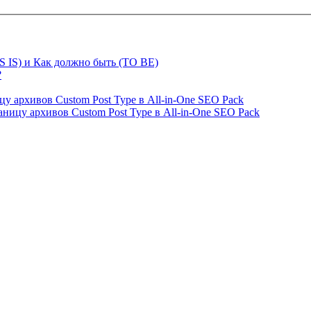
S IS) и Как должно быть (TO BE)
?
ницу архивов Custom Post Type в All-in-One SEO Pack
страницу архивов Custom Post Type в All-in-One SEO Pack