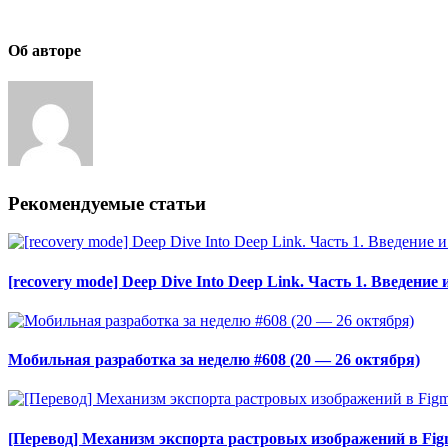
Об авторе
Рекомендуемые статьи
[recovery mode] Deep Dive Into Deep Link. Часть 1. Введение 
Мобильная разработка за неделю #608 (20 — 26 октября)
[Перевод] Механизм экспорта растровых изображений в Fig