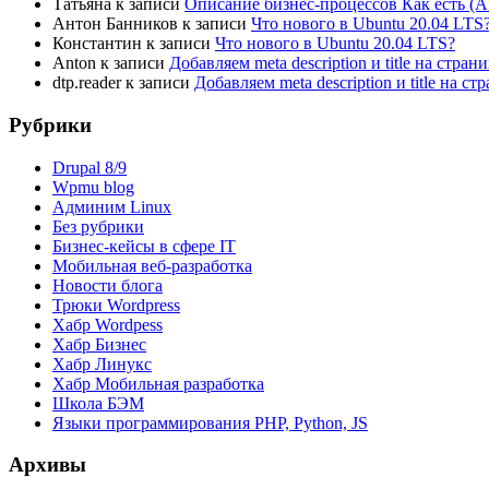
Татьяна
к записи
Описание бизнес-процессов Как есть (A
Антон Банников
к записи
Что нового в Ubuntu 20.04 LTS
Константин
к записи
Что нового в Ubuntu 20.04 LTS?
Anton
к записи
Добавляем meta description и title на стра
dtp.reader
к записи
Добавляем meta description и title на 
Рубрики
Drupal 8/9
Wpmu blog
Админим Linux
Без рубрики
Бизнес-кейсы в сфере IT
Мобильная веб-разработка
Новости блога
Трюки Wordpress
Хабр Wordpess
Хабр Бизнес
Хабр Линукс
Хабр Мобильная разработка
Школа БЭМ
Языки программирования PHP, Python, JS
Архивы