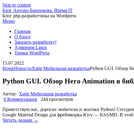
Skip to content
Блог Антона Банникова. Время IT
Блог php-разработчика на Wordpress
Меню
Главная
О блоге
Заказать разработку!
Админим Linux
Трюки WordPress
15.07.2022
Home
Новости
Хабр Мобильная разработка
Python GUI. Обзор H
Python GUI. Обзор Hero Animation в б
Автор:
Хабр Мобильная разработка
0 Комментариев
244 просмотров
Приветствую вас, дорогие любители и знатоки Python! Сегодня 
Google Material Design для фреймворка Kivy — KivyMD. В это
Читать дальше →