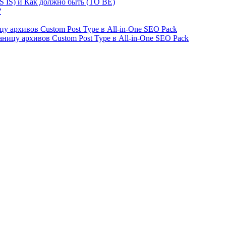
S IS) и Как должно быть (TO BE)
?
ницу архивов Custom Post Type в All-in-One SEO Pack
страницу архивов Custom Post Type в All-in-One SEO Pack