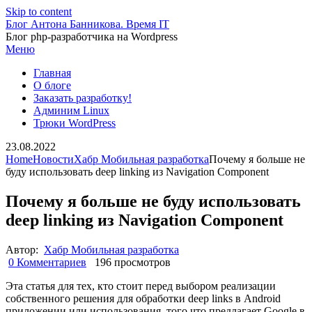
Skip to content
Блог Антона Банникова. Время IT
Блог php-разработчика на Wordpress
Меню
Главная
О блоге
Заказать разработку!
Админим Linux
Трюки WordPress
23.08.2022
Home
Новости
Хабр Мобильная разработка
Почему я больше не
буду использовать deep linking из Navigation Component
Почему я больше не буду использовать
deep linking из Navigation Component
Автор:
Хабр Мобильная разработка
0 Комментариев
196 просмотров
Эта статья для тех, кто стоит перед выбором реализации
собственного решения для обработки deep links в Android
приложении или использования, того что предлагает Google в