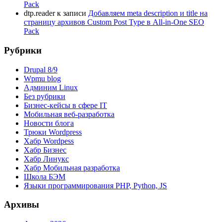
Pack
dtp.reader
к записи
Добавляем meta description и title на
страницу архивов Custom Post Type в All-in-One SEO
Pack
Рубрики
Drupal 8/9
Wpmu blog
Админим Linux
Без рубрики
Бизнес-кейсы в сфере IT
Мобильная веб-разработка
Новости блога
Трюки Wordpress
Хабр Wordpess
Хабр Бизнес
Хабр Линукс
Хабр Мобильная разработка
Школа БЭМ
Языки программирования PHP, Python, JS
Архивы