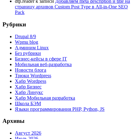
dtp.reader
к записи
Добавляем meta description и title на
страницу архивов Custom Post Type в All-in-One SEO
Pack
Рубрики
Drupal 8/9
Wpmu blog
Админим Linux
Без рубрики
Бизнес-кейсы в сфере IT
Мобильная веб-разработка
Новости блога
Трюки Wordpress
Хабр Wordpess
Хабр Бизнес
Хабр Линукс
Хабр Мобильная разработка
Школа БЭМ
Языки программирования PHP, Python, JS
Архивы
Август 2026
Июль 2026