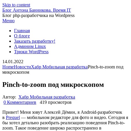
Skip to content
Блог Антона Банникова. Время IT
Блог php-разработчика на Wordpress
Меню
Главная
О блоге
Заказать разработку!
Админим Linux
Трюки WordPress
14.01.2022
Home
Новости
Хабр Мобильная разработка
Pinch-to-zoom под
микроскопом
Pinch-to-zoom под микроскопом
Автор:
Хабр Мобильная разработка
0 Комментариев
419 просмотров
Привет! Меня зовут Алексей Дёмин, я Android-разработчик
в
Prequel
— мобильном редакторе для фото и видео. Сегодня я
бы хотел детально разобрать реализацию поведения Pinch-to-
zoom. Такое поведение широко распространено в