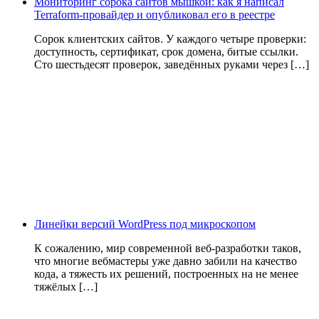
Мониторинг сорока сайтов мышкой: как я написал
Terraform-провайдер и опубликовал его в реестре
Сорок клиентских сайтов. У каждого четыре проверки:
доступность, сертификат, срок домена, битые ссылки.
Сто шестьдесят проверок, заведённых руками через […]
Линейки версий WordPress под микроскопом
К сожалению, мир современной веб-разработки таков,
что многие вебмастеры уже давно забили на качество
кода, а тяжесть их решений, построенных на не менее
тяжёлых […]