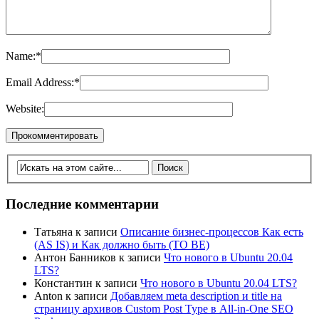
Name:
*
Email Address:
*
Website:
Последние комментарии
Татьяна
к записи
Описание бизнес-процессов Как есть
(AS IS) и Как должно быть (TO BE)
Антон Банников
к записи
Что нового в Ubuntu 20.04
LTS?
Константин
к записи
Что нового в Ubuntu 20.04 LTS?
Anton
к записи
Добавляем meta description и title на
страницу архивов Custom Post Type в All-in-One SEO