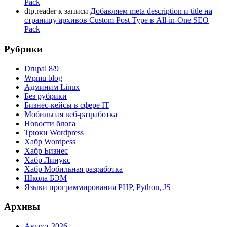
Pack
dtp.reader
к записи
Добавляем meta description и title на
страницу архивов Custom Post Type в All-in-One SEO
Pack
Рубрики
Drupal 8/9
Wpmu blog
Админим Linux
Без рубрики
Бизнес-кейсы в сфере IT
Мобильная веб-разработка
Новости блога
Трюки Wordpress
Хабр Wordpess
Хабр Бизнес
Хабр Линукс
Хабр Мобильная разработка
Школа БЭМ
Языки программирования PHP, Python, JS
Архивы
Август 2026