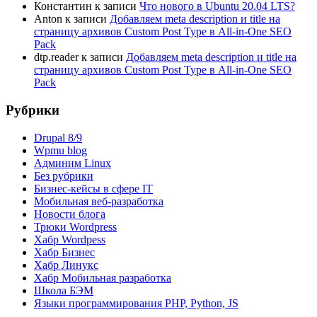
Константин
к записи
Что нового в Ubuntu 20.04 LTS?
Anton
к записи
Добавляем meta description и title на
страницу архивов Custom Post Type в All-in-One SEO
Pack
dtp.reader
к записи
Добавляем meta description и title на
страницу архивов Custom Post Type в All-in-One SEO
Pack
Рубрики
Drupal 8/9
Wpmu blog
Админим Linux
Без рубрики
Бизнес-кейсы в сфере IT
Мобильная веб-разработка
Новости блога
Трюки Wordpress
Хабр Wordpess
Хабр Бизнес
Хабр Линукс
Хабр Мобильная разработка
Школа БЭМ
Языки программирования PHP, Python, JS