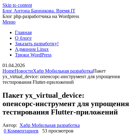
Skip to content
Блог Антона Банникова. Время IT
Блог php-разработчика на Wordpress
Меню
Главная
О блоге
Заказать разработку!
Админим Linux
Трюки WordPress
01.04.2026
Home
Новости
Хабр Мобильная разработка
Пакет
yx_virtual_device: опенсорс‑инструмент для упрощения
тестирования Flutter‑приложений
Пакет yx_virtual_device:
опенсорс‑инструмент для упрощения
тестирования Flutter‑приложений
Автор:
Хабр Мобильная разработка
0 Комментариев
53 просмотров