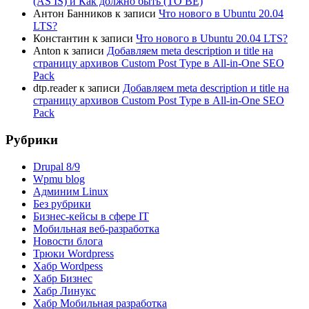
(AS IS) и Как должно быть (TO BE)
Антон Банников
к записи
Что нового в Ubuntu 20.04
LTS?
Константин
к записи
Что нового в Ubuntu 20.04 LTS?
Anton
к записи
Добавляем meta description и title на
страницу архивов Custom Post Type в All-in-One SEO
Pack
dtp.reader
к записи
Добавляем meta description и title на
страницу архивов Custom Post Type в All-in-One SEO
Pack
Рубрики
Drupal 8/9
Wpmu blog
Админим Linux
Без рубрики
Бизнес-кейсы в сфере IT
Мобильная веб-разработка
Новости блога
Трюки Wordpress
Хабр Wordpess
Хабр Бизнес
Хабр Линукс
Хабр Мобильная разработка