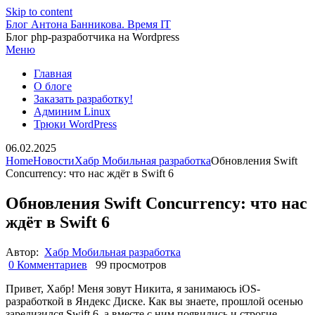
Skip to content
Блог Антона Банникова. Время IT
Блог php-разработчика на Wordpress
Меню
Главная
О блоге
Заказать разработку!
Админим Linux
Трюки WordPress
06.02.2025
Home
Новости
Хабр Мобильная разработка
Обновления Swift
Concurrency: что нас ждёт в Swift 6
Обновления Swift Concurrency: что нас
ждёт в Swift 6
Автор:
Хабр Мобильная разработка
0 Комментариев
99 просмотров
Привет, Хабр! Меня зовут Никита, я занимаюсь iOS-
разработкой в Яндекс Диске. Как вы знаете, прошлой осенью
зарелизился Swift 6, а вместе c ним появились и строгие