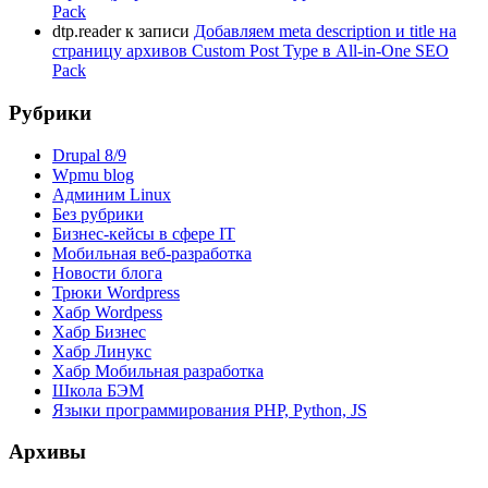
Pack
dtp.reader
к записи
Добавляем meta description и title на
страницу архивов Custom Post Type в All-in-One SEO
Pack
Рубрики
Drupal 8/9
Wpmu blog
Админим Linux
Без рубрики
Бизнес-кейсы в сфере IT
Мобильная веб-разработка
Новости блога
Трюки Wordpress
Хабр Wordpess
Хабр Бизнес
Хабр Линукс
Хабр Мобильная разработка
Школа БЭМ
Языки программирования PHP, Python, JS
Архивы