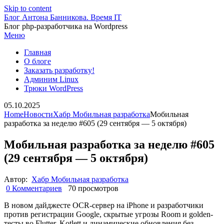
Skip to content
Блог Антона Банникова. Время IT
Блог php-разработчика на Wordpress
Меню
Главная
О блоге
Заказать разработку!
Админим Linux
Трюки WordPress
05.10.2025
Home
Новости
Хабр Мобильная разработка
Мобильная
разработка за неделю #605 (29 сентября — 5 октября)
Мобильная разработка за неделю #605
(29 сентября — 5 октября)
Автор:
Хабр Мобильная разработка
0 Комментариев
70 просмотров
В новом дайджесте OCR-сервер на iPhone и разработчики
против регистрации Google, скрытые угрозы Room и golden-
тесты во Flutter, Kotlett и динамические обновления без