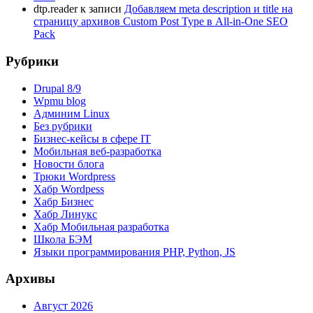
dtp.reader
к записи
Добавляем meta description и title на
страницу архивов Custom Post Type в All-in-One SEO
Pack
Рубрики
Drupal 8/9
Wpmu blog
Админим Linux
Без рубрики
Бизнес-кейсы в сфере IT
Мобильная веб-разработка
Новости блога
Трюки Wordpress
Хабр Wordpess
Хабр Бизнес
Хабр Линукс
Хабр Мобильная разработка
Школа БЭМ
Языки программирования PHP, Python, JS
Архивы
Август 2026