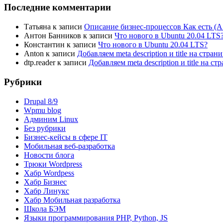
Последние комментарии
Татьяна
к записи
Описание бизнес-процессов Как есть (A
Антон Банников
к записи
Что нового в Ubuntu 20.04 LTS
Константин
к записи
Что нового в Ubuntu 20.04 LTS?
Anton
к записи
Добавляем meta description и title на стра
dtp.reader
к записи
Добавляем meta description и title на 
Рубрики
Drupal 8/9
Wpmu blog
Админим Linux
Без рубрики
Бизнес-кейсы в сфере IT
Мобильная веб-разработка
Новости блога
Трюки Wordpress
Хабр Wordpess
Хабр Бизнес
Хабр Линукс
Хабр Мобильная разработка
Школа БЭМ
Языки программирования PHP, Python, JS