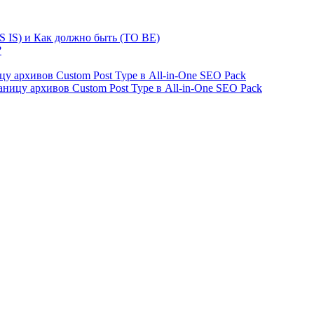
S IS) и Как должно быть (TO BE)
?
ницу архивов Custom Post Type в All-in-One SEO Pack
страницу архивов Custom Post Type в All-in-One SEO Pack