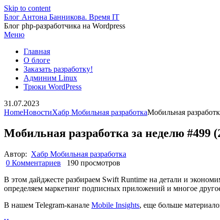
Skip to content
Блог Антона Банникова. Время IT
Блог php-разработчика на Wordpress
Меню
Главная
О блоге
Заказать разработку!
Админим Linux
Трюки WordPress
31.07.2023
Home
Новости
Хабр Мобильная разработка
Мобильная разработк
Мобильная разработка за неделю #499 (
Автор:
Хабр Мобильная разработка
0 Комментариев
190 просмотров
В этом дайджесте разбираем Swift Runtime на детали и эконом
определяем маркетинг подписных приложений и многое друго
В нашем Telegram-канале
Mobile Insights
, еще больше материало