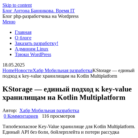
Skip to content
Блог Антона Банникова. Время IT
Блог php-разработчика на Wordpress
Меню
Главная
О блоге
Заказать разработку!
Админим Linux
Трюки WordPress
18.05.2025
Home
Новости
Хабр Мобильная разработка
KStorage — единый
подход к key-value хранилищам на Kotlin Multiplatform
KStorage — единый подход к key-value
хранилищам на Kotlin Multiplatform
Автор:
Хабр Мобильная разработка
0 Комментариев
116 просмотров
Типобезопасное Key-Value хранилище для Kotlin Multiplatform.
Единый API без боли, бойлерплейта и потери рассудка