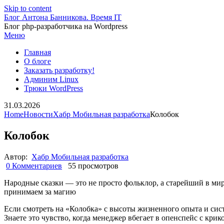
Skip to content
Блог Антона Банникова. Время IT
Блог php-разработчика на Wordpress
Меню
Главная
О блоге
Заказать разработку!
Админим Linux
Трюки WordPress
31.03.2026
Home
Новости
Хабр Мобильная разработка
Колобок
Колобок
Автор:
Хабр Мобильная разработка
0 Комментариев
55 просмотров
Народные сказки — это не просто фольклор, а старейший в ми
принимаем за магию
Если смотреть на «Колобка» с высоты жизненного опыта и сист
Знаете это чувство, когда менеджер вбегает в опенспейс с крик