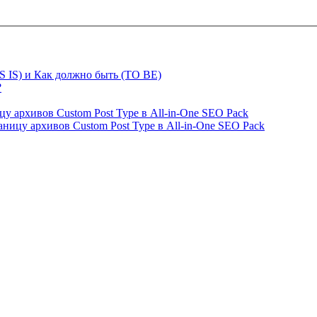
S IS) и Как должно быть (TO BE)
?
ницу архивов Custom Post Type в All-in-One SEO Pack
страницу архивов Custom Post Type в All-in-One SEO Pack