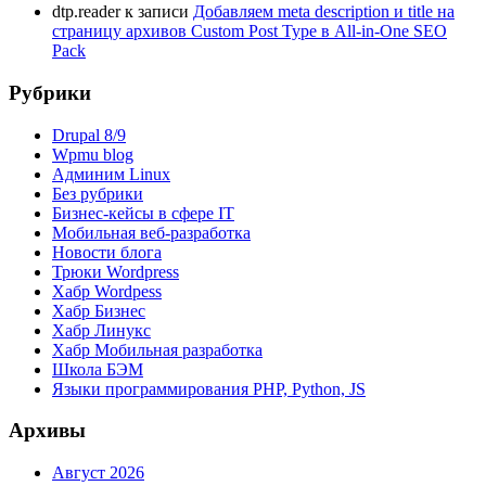
dtp.reader
к записи
Добавляем meta description и title на
страницу архивов Custom Post Type в All-in-One SEO
Pack
Рубрики
Drupal 8/9
Wpmu blog
Админим Linux
Без рубрики
Бизнес-кейсы в сфере IT
Мобильная веб-разработка
Новости блога
Трюки Wordpress
Хабр Wordpess
Хабр Бизнес
Хабр Линукс
Хабр Мобильная разработка
Школа БЭМ
Языки программирования PHP, Python, JS
Архивы
Август 2026