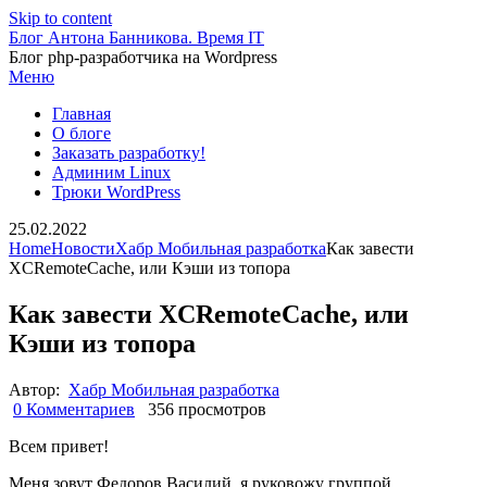
Skip to content
Блог Антона Банникова. Время IT
Блог php-разработчика на Wordpress
Меню
Главная
О блоге
Заказать разработку!
Админим Linux
Трюки WordPress
25.02.2022
Home
Новости
Хабр Мобильная разработка
Как завести
XCRemoteCache, или Кэши из топора
Как завести XCRemoteCache, или
Кэши из топора
Автор:
Хабр Мобильная разработка
0 Комментариев
356 просмотров
Всем привет!
Меня зовут Федоров Василий, я руковожу группой