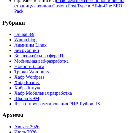
dtp.reader
к записи
Добавляем meta description и title на
страницу архивов Custom Post Type в All-in-One SEO
Pack
Рубрики
Drupal 8/9
Wpmu blog
Админим Linux
Без рубрики
Бизнес-кейсы в сфере IT
Мобильная веб-разработка
Новости блога
Трюки Wordpress
Хабр Wordpess
Хабр Бизнес
Хабр Линукс
Хабр Мобильная разработка
Школа БЭМ
Языки программирования PHP, Python, JS
Архивы
Август 2026
Июль 2026