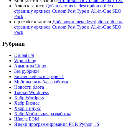
Константин
к записи
Что нового в Ubuntu 20.04 LTS?
Anton
к записи
Добавляем meta description и title на
страницу архивов Custom Post Type в All-in-One SEO
Pack
dtp.reader
к записи
Добавляем meta description и title на
страницу архивов Custom Post Type в All-in-One SEO
Pack
Рубрики
Drupal 8/9
Wpmu blog
Админим Linux
Без рубрики
Бизнес-кейсы в сфере IT
Мобильная веб-разработка
Новости блога
Трюки Wordpress
Хабр Wordpess
Хабр Бизнес
Хабр Линукс
Хабр Мобильная разработка
Школа БЭМ
Языки программирования PHP, Python, JS