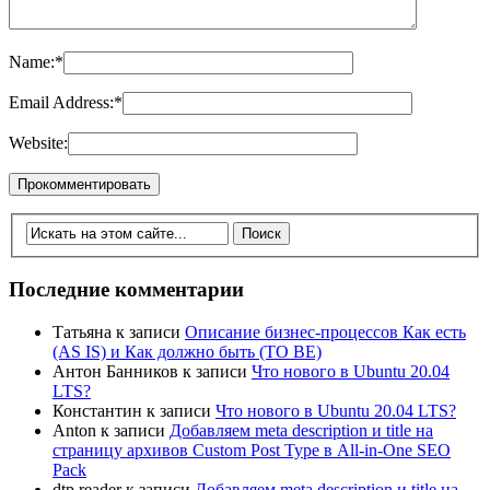
Name:
*
Email Address:
*
Website:
Последние комментарии
Татьяна
к записи
Описание бизнес-процессов Как есть
(AS IS) и Как должно быть (TO BE)
Антон Банников
к записи
Что нового в Ubuntu 20.04
LTS?
Константин
к записи
Что нового в Ubuntu 20.04 LTS?
Anton
к записи
Добавляем meta description и title на
страницу архивов Custom Post Type в All-in-One SEO
Pack
dtp.reader
к записи
Добавляем meta description и title на