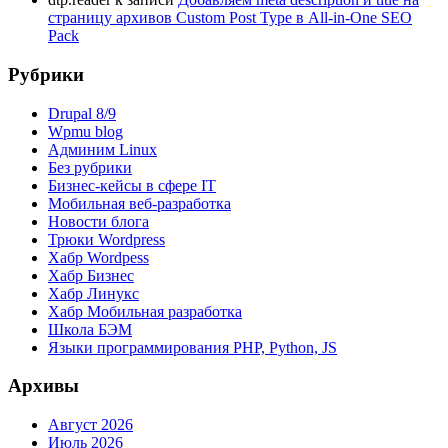
страницу архивов Custom Post Type в All-in-One SEO
Pack
Рубрики
Drupal 8/9
Wpmu blog
Админим Linux
Без рубрики
Бизнес-кейсы в сфере IT
Мобильная веб-разработка
Новости блога
Трюки Wordpress
Хабр Wordpess
Хабр Бизнес
Хабр Линукс
Хабр Мобильная разработка
Школа БЭМ
Языки программирования PHP, Python, JS
Архивы
Август 2026
Июль 2026