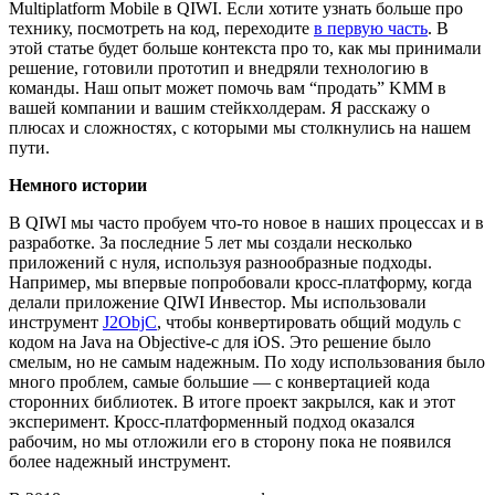
Multiplatform Mobile в QIWI. Если хотите узнать больше про
технику, посмотреть на код, переходите
в первую часть
. В
этой статье будет больше контекста про то, как мы принимали
решение, готовили прототип и внедряли технологию в
команды. Наш опыт может помочь вам “продать” KMM в
вашей компании и вашим стейкхолдерам. Я расскажу о
плюсах и сложностях, с которыми мы столкнулись на нашем
пути.
Немного истории
В QIWI мы часто пробуем что-то новое в наших процессах и в
разработке. За последние 5 лет мы создали несколько
приложений с нуля, используя разнообразные подходы.
Например, мы впервые попробовали кросс-платформу, когда
делали приложение QIWI Инвестор. Мы использовали
инструмент
J2ObjC
, чтобы конвертировать общий модуль с
кодом на Java на Objective-c для iOS. Это решение было
смелым, но не самым надежным. По ходу использования было
много проблем, самые большие — с конвертацией кода
сторонних библиотек. В итоге проект закрылся, как и этот
эксперимент. Кросс-платформенный подход оказался
рабочим, но мы отложили его в сторону пока не появился
более надежный инструмент.