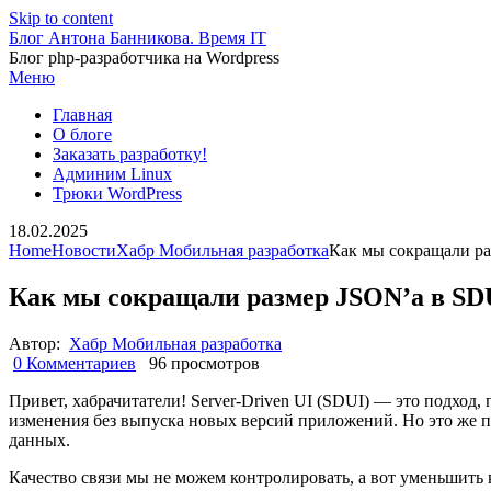
Skip to content
Блог Антона Банникова. Время IT
Блог php-разработчика на Wordpress
Меню
Главная
О блоге
Заказать разработку!
Админим Linux
Трюки WordPress
18.02.2025
Home
Новости
Хабр Мобильная разработка
Как мы сокращали ра
Как мы сокращали размер JSONʼа в SD
Автор:
Хабр Мобильная разработка
0 Комментариев
96 просмотров
Привет, хабрачитатели! Server-Driven UI (SDUI) — это подхо
изменения без выпуска новых версий приложений. Но это же пр
данных.
Качество связи мы не можем контролировать, а вот уменьшит