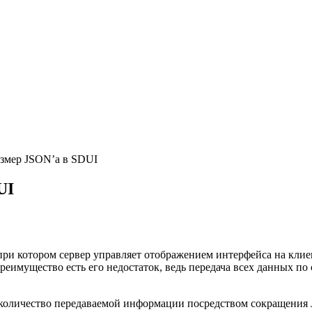
змер JSONʼа в SDUI
UI
д, при котором сервер управляет отображением интерфейса на к
еимущество есть его недостаток, ведь передача всех данных по 
ь количество передаваемой информации посредством сокращения