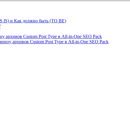
S IS) и Как должно быть (TO BE)
?
ницу архивов Custom Post Type в All-in-One SEO Pack
страницу архивов Custom Post Type в All-in-One SEO Pack