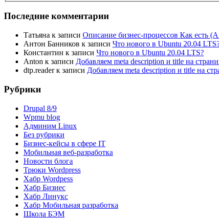
Последние комментарии
Татьяна
к записи
Описание бизнес-процессов Как есть (A
Антон Банников
к записи
Что нового в Ubuntu 20.04 LTS
Константин
к записи
Что нового в Ubuntu 20.04 LTS?
Anton
к записи
Добавляем meta description и title на стра
dtp.reader
к записи
Добавляем meta description и title на 
Рубрики
Drupal 8/9
Wpmu blog
Админим Linux
Без рубрики
Бизнес-кейсы в сфере IT
Мобильная веб-разработка
Новости блога
Трюки Wordpress
Хабр Wordpess
Хабр Бизнес
Хабр Линукс
Хабр Мобильная разработка
Школа БЭМ