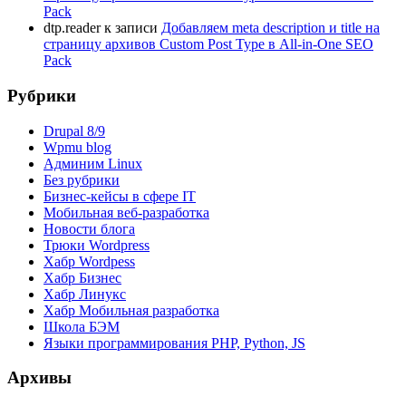
Pack
dtp.reader
к записи
Добавляем meta description и title на
страницу архивов Custom Post Type в All-in-One SEO
Pack
Рубрики
Drupal 8/9
Wpmu blog
Админим Linux
Без рубрики
Бизнес-кейсы в сфере IT
Мобильная веб-разработка
Новости блога
Трюки Wordpress
Хабр Wordpess
Хабр Бизнес
Хабр Линукс
Хабр Мобильная разработка
Школа БЭМ
Языки программирования PHP, Python, JS
Архивы