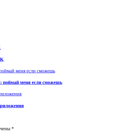
DK
х: поймай меня если сможешь
приложения
ечены
*