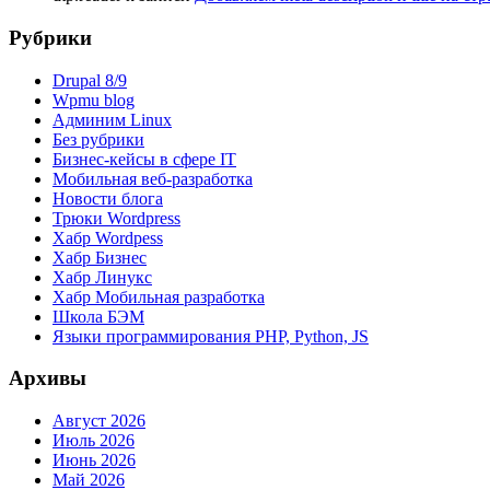
Рубрики
Drupal 8/9
Wpmu blog
Админим Linux
Без рубрики
Бизнес-кейсы в сфере IT
Мобильная веб-разработка
Новости блога
Трюки Wordpress
Хабр Wordpess
Хабр Бизнес
Хабр Линукс
Хабр Мобильная разработка
Школа БЭМ
Языки программирования PHP, Python, JS
Архивы
Август 2026
Июль 2026
Июнь 2026
Май 2026