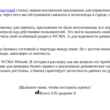
едыдущей
статье), нашем внутреннем приложении для управления
 через него мы обслуживаем самокаты и велосипеды в городе, сл
мычку для самоката, приложение не было интуитивным: все пер
онтроля над действиями пользователей. Это могло вызывать оши
олучила свой особенный раздел в WCMA. А для надежности доба
ько базовых состояний и переходы между ними. Но с ростом биз
ходы, зависящие от контекста.
е WCMA Whoosh. И сегодня я расскажу, как мы решили эту проб
ами для проверки бизнес-правил и реализовали динамические сц
еально доступны, а бэкенд гарантирует целостность данных на у
Щелкните ниже, чтобы поставить оценку!
Всего:
0
В среднем:
0