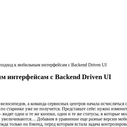
подход к мобильным интерфейсам с Backend Driven UI
м интерфейсам с Backend Driven UI
 велосипедов, а команда сервисных центров начала исчисляться с
о старинке уже не получится. Представьте себе: нужно изменить
видят одни и те же кнопки, одни и те же статусы, в которые м
оки увеличиваются… Добавим в уравнение еще разные версии мо
дежда только на бэкенд, перед которым встала задача контролиро