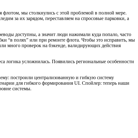
 флотом, мы столкнулись с этой проблемой в полной мере.
едим за их зарядом, переставляем на спросовые парковки, а
еводы доступны, а значит люди нажимали куда попало, часто
бки “в полях” или при ремонте флота. Чтобы это исправить, мы
вили много проверок на бэкенде, валидирующих действия
неса логика усложнилась. Появились региональные особенности
лему: построили централизованную и гибкую систему
енарии для гибкого формирования UI. Спойлер: теперь наши
ровне системы.