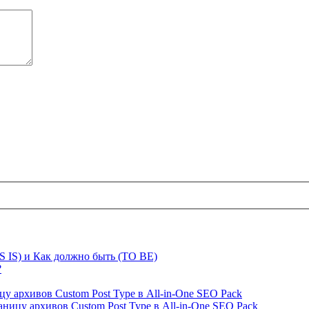
S IS) и Как должно быть (TO BE)
?
ницу архивов Custom Post Type в All-in-One SEO Pack
страницу архивов Custom Post Type в All-in-One SEO Pack