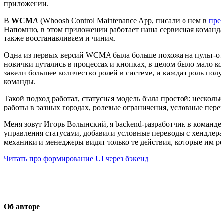
приложении.
В
WCMA
(Whoosh Control Maintenance App, писали о нем в
пр
Напомню, в этом приложении работает наша сервисная команда,
также восстанавливаем и чиним.
Одна из первых версий WCMA была больше похожа на пульт-от
новички путались в процессах и кнопках, в целом было мало к
завели большее количество ролей в системе, и каждая роль п
команды.
Такой подход работал, статусная модель была простой: нескол
работы в разных городах, ролевые ограничения, условные пере
Меня зовут Игорь Волынский, я backend-разработчик в команд
управления статусами, добавили условные переводы с хендлер
механики и менеджеры видят только те действия, которые им р
Читать про формирование UI через бэкенд
Об авторе