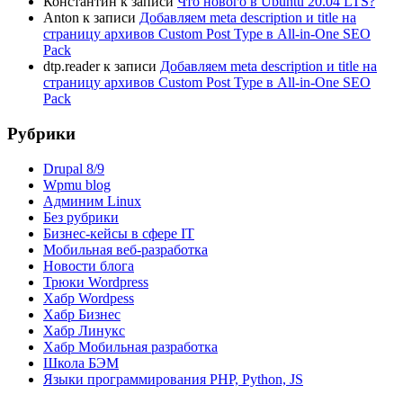
Константин
к записи
Что нового в Ubuntu 20.04 LTS?
Anton
к записи
Добавляем meta description и title на
страницу архивов Custom Post Type в All-in-One SEO
Pack
dtp.reader
к записи
Добавляем meta description и title на
страницу архивов Custom Post Type в All-in-One SEO
Pack
Рубрики
Drupal 8/9
Wpmu blog
Админим Linux
Без рубрики
Бизнес-кейсы в сфере IT
Мобильная веб-разработка
Новости блога
Трюки Wordpress
Хабр Wordpess
Хабр Бизнес
Хабр Линукс
Хабр Мобильная разработка
Школа БЭМ
Языки программирования PHP, Python, JS