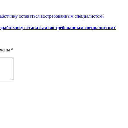
азработчику оставаться востребованным специалистом?
ечены
*