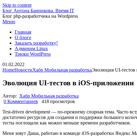
Skip to content
Блог Антона Банникова. Время IT
Блог php-разработчика на Wordpress
Меню
Главная
О блоге
Заказать разработку!
Админим Linux
Трюки WordPress
01.02.2022
Home
Новости
Хабр Мобильная разработка
Эволюция UI-тестов
Эволюция UI-тестов в iOS-приложении
Автор:
Хабр Мобильная разработка
0 Комментариев
418 просмотров
Test-driven development — по-прежнему спорная тема. Часто вс
достаточно ресурсов для создания и поддержки большого количе
тесты поглощали как можно меньше времени разработчиков.
Меня зовут Даша, работаю в команде iOS-разработки Яндекс.Ма