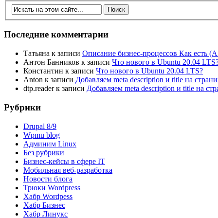
Последние комментарии
Татьяна
к записи
Описание бизнес-процессов Как есть (A
Антон Банников
к записи
Что нового в Ubuntu 20.04 LTS
Константин
к записи
Что нового в Ubuntu 20.04 LTS?
Anton
к записи
Добавляем meta description и title на стра
dtp.reader
к записи
Добавляем meta description и title на 
Рубрики
Drupal 8/9
Wpmu blog
Админим Linux
Без рубрики
Бизнес-кейсы в сфере IT
Мобильная веб-разработка
Новости блога
Трюки Wordpress
Хабр Wordpess
Хабр Бизнес
Хабр Линукс