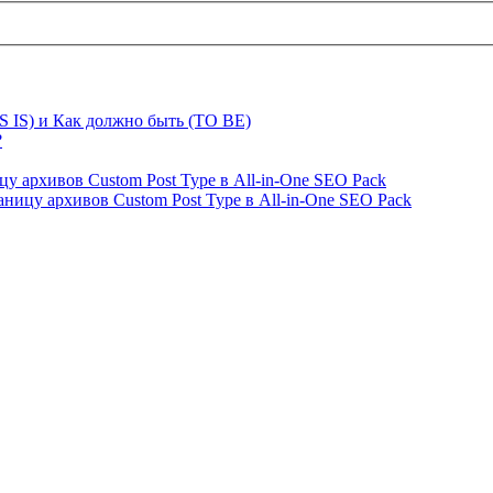
S IS) и Как должно быть (TO BE)
?
ницу архивов Custom Post Type в All-in-One SEO Pack
страницу архивов Custom Post Type в All-in-One SEO Pack