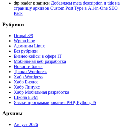
dtp.reader
к записи
Добавляем meta description и title на
страницу архивов Custom Post Type в All-in-One SEO
Pack
Рубрики
Drupal 8/9
Wpmu blog
Админим Linux
Без рубрики
Бизнес-кейсы в сфере IT
Мобильная веб-разработка
Новости блога
Трюки Wordpress
Хабр Wordpess
Хабр Бизнес
Хабр Линукс
Хабр Мобильная разработка
Школа БЭМ
Языки программирования PHP, Python, JS
Архивы
Август 2026