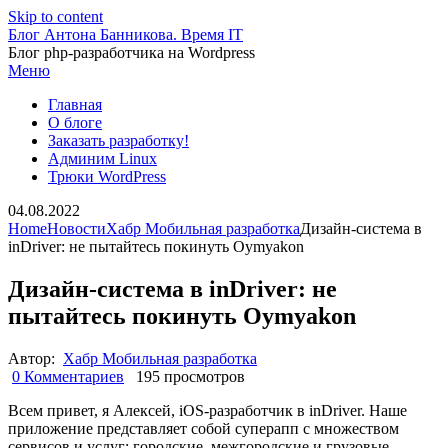
Skip to content
Блог Антона Банникова. Время IT
Блог php-разработчика на Wordpress
Меню
Главная
О блоге
Заказать разработку!
Админим Linux
Трюки WordPress
04.08.2022
Home
Новости
Хабр Мобильная разработка
Дизайн-система в
inDriver: не пытайтесь покинуть Oymyakon
Дизайн-система в inDriver: не
пытайтесь покинуть Oymyakon
Автор:
Хабр Мобильная разработка
0 Комментариев
195 просмотров
Всем привет, я Алексей, iOS-разработчик в inDriver. Наше
приложение представляет собой суперапп с множеством
сервисов и услуг: городские, межгородские и грузовые