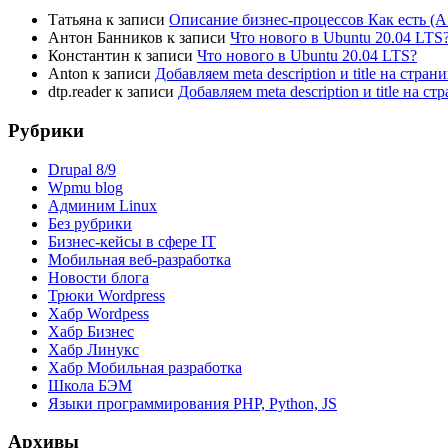
Татьяна
к записи
Описание бизнес-процессов Как есть (A
Антон Банников
к записи
Что нового в Ubuntu 20.04 LTS
Константин
к записи
Что нового в Ubuntu 20.04 LTS?
Anton
к записи
Добавляем meta description и title на стра
dtp.reader
к записи
Добавляем meta description и title на 
Рубрики
Drupal 8/9
Wpmu blog
Админим Linux
Без рубрики
Бизнес-кейсы в сфере IT
Мобильная веб-разработка
Новости блога
Трюки Wordpress
Хабр Wordpess
Хабр Бизнес
Хабр Линукс
Хабр Мобильная разработка
Школа БЭМ
Языки программирования PHP, Python, JS
Архивы