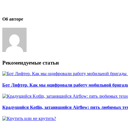
Об авторе
Рекомендуемые статьи
Бот Лифтер. Как мы оцифровали работу мобильной бригады
Крадущийся Kotlin, затаившийся Airflow: пять любимых т