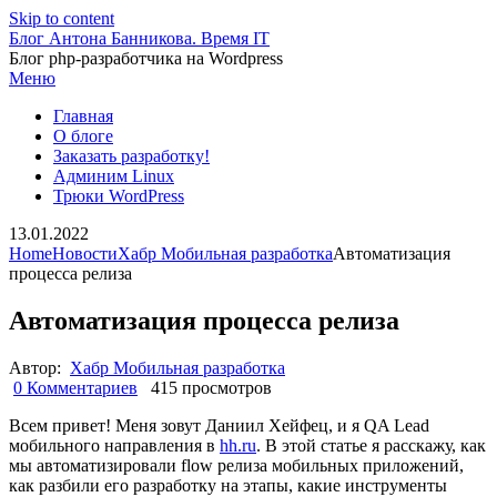
Skip to content
Блог Антона Банникова. Время IT
Блог php-разработчика на Wordpress
Меню
Главная
О блоге
Заказать разработку!
Админим Linux
Трюки WordPress
13.01.2022
Home
Новости
Хабр Мобильная разработка
Автоматизация
процесса релиза
Автоматизация процесса релиза
Автор:
Хабр Мобильная разработка
0 Комментариев
415 просмотров
Всем привет! Меня зовут Даниил Хейфец, и я QA Lead
мобильного направления в
hh.ru
. В этой статье я расскажу, как
мы автоматизировали flow релиза мобильных приложений,
как разбили его разработку на этапы, какие инструменты