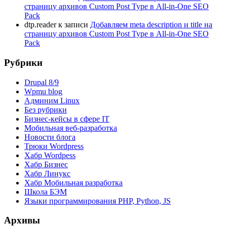
страницу архивов Custom Post Type в All-in-One SEO
Pack
dtp.reader
к записи
Добавляем meta description и title на
страницу архивов Custom Post Type в All-in-One SEO
Pack
Рубрики
Drupal 8/9
Wpmu blog
Админим Linux
Без рубрики
Бизнес-кейсы в сфере IT
Мобильная веб-разработка
Новости блога
Трюки Wordpress
Хабр Wordpess
Хабр Бизнес
Хабр Линукс
Хабр Мобильная разработка
Школа БЭМ
Языки программирования PHP, Python, JS
Архивы