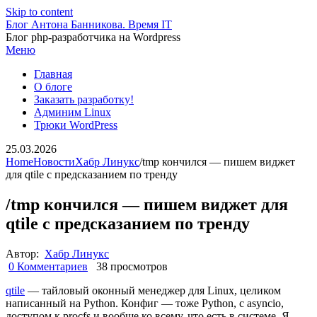
Skip to content
Блог Антона Банникова. Время IT
Блог php-разработчика на Wordpress
Меню
Главная
О блоге
Заказать разработку!
Админим Linux
Трюки WordPress
25.03.2026
Home
Новости
Хабр Линукс
/tmp кончился — пишем виджет
для qtile с предсказанием по тренду
/tmp кончился — пишем виджет для
qtile с предсказанием по тренду
Автор:
Хабр Линукс
0 Комментариев
38 просмотров
qtile
— тайловый оконный менеджер для Linux, целиком
написанный на Python. Конфиг — тоже Python, с asyncio,
доступом к procfs и вообще ко всему, что есть в системе. Я