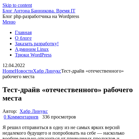
Skip to content
Блог Антона Банникова. Время IT
Блог php-разработчика на Wordpress
Меню
Главная
О блоге
Заказать разработку!
Админим Linux
Трюки WordPress
12.04.2022
Home
Новости
Хабр Линукс
Тест-драйв «отечественного»
рабочего места
Тест-драйв «отечественного» рабочего
места
Автор:
Хабр Линукс
0 Комментариев
336 просмотров
Я решил отправиться в одну из не самых ярких версий
недалекого будущего и попробовать на себе — насколько
вообще реально отказаться от привычных продуктов и