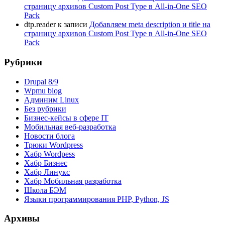
страницу архивов Custom Post Type в All-in-One SEO
Pack
dtp.reader
к записи
Добавляем meta description и title на
страницу архивов Custom Post Type в All-in-One SEO
Pack
Рубрики
Drupal 8/9
Wpmu blog
Админим Linux
Без рубрики
Бизнес-кейсы в сфере IT
Мобильная веб-разработка
Новости блога
Трюки Wordpress
Хабр Wordpess
Хабр Бизнес
Хабр Линукс
Хабр Мобильная разработка
Школа БЭМ
Языки программирования PHP, Python, JS
Архивы