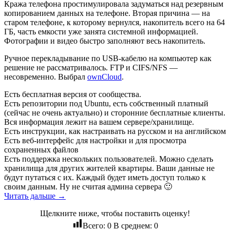
Кража телефона простимулировала задуматься над резервным
копированием данных на телефоне. Вторая причина — на
старом телефоне, к которому вернулся, накопитель всего на 64
ГБ, часть емкости уже занята системной информацией.
Фотографии и видео быстро заполняют весь накопитель.
Ручное перекладывание по USB-кабелю на компьютер как
решение не рассматривалось. FTP и CIFS/NFS —
несовременно. Выбрал
ownCloud
.
Есть бесплатная версия от сообщества.
Есть репозитории под Ubuntu, есть собственный платный
(сейчас не очень актуально) и сторонние бесплатные клиенты.
Вся информация лежит на вашем сервере/хранилище.
Есть инструкции, как настраивать на русском и на английском
Есть веб-интерфейс для настройки и для просмотра
сохраненных файлов
Есть поддержка нескольких пользователей. Можно сделать
хранилища для других жителей квартиры. Ваши данные не
будут путаться с их. Каждый будет иметь доступ только к
своим данным. Ну не считая админа сервера 🙂
Читать дальше →
Щелкните ниже, чтобы поставить оценку!
Всего:
0
В среднем:
0