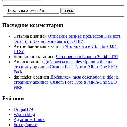
Последние комментарии
Татьяна
к записи
Описание бизнес-процессов Как есть
(AS IS) и Как должно быть (TO BE)
Антон Банников
к записи
Что нового в Ubuntu 20.04
LTS?
Константин
к записи
Что нового в Ubuntu 20.04 LTS?
Anton
к записи
Добавляем meta description и title на
страницу архивов Custom Post Type в All-in-One SEO
Pack
dtp.reader
к записи
Добавляем meta description и title на
страницу архивов Custom Post Type в All-in-One SEO
Pack
Рубрики
Drupal 8/9
Wpmu blog
Админим Linux
Без рубрики