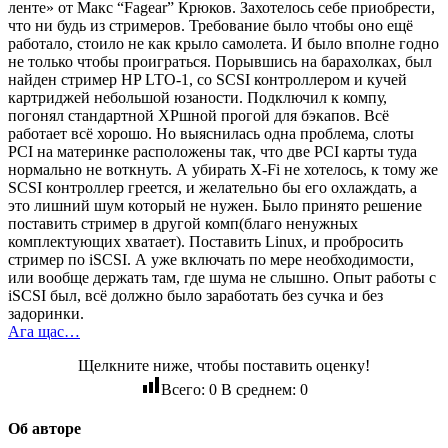
ленте» от Макс “Fagear” Крюков. Захотелось себе приобрести,
что ни будь из стримеров. Требование было чтобы оно ещё
работало, стоило не как крыло самолета. И было вполне годно
не только чтобы проиграться. Порывшись на барахолках, был
найден стример HP LTO-1, со SCSI контроллером и кучей
картриджей небольшой юзаности. Подключил к компу,
погонял стандартной XPшной прогой для бэкапов. Всё
работает всё хорошо. Но выяснилась одна проблема, слоты
PCI на материнке расположены так, что две PCI карты туда
нормально не воткнуть. А убирать X-Fi не хотелось, к тому же
SCSI контроллер греется, и желательно бы его охлаждать, а
это лишний шум который не нужен. Было принято решение
поставить стример в другой комп(благо ненужных
комплектующих хватает). Поставить Linux, и пробросить
стример по iSCSI. А уже включать по мере необходимости,
или вообще держать там, где шума не слышно. Опыт работы с
iSCSI был, всё должно было заработать без сучка и без
задоринки.
Ага щас…
Щелкните ниже, чтобы поставить оценку!
Всего:
0
В среднем:
0
Об авторе