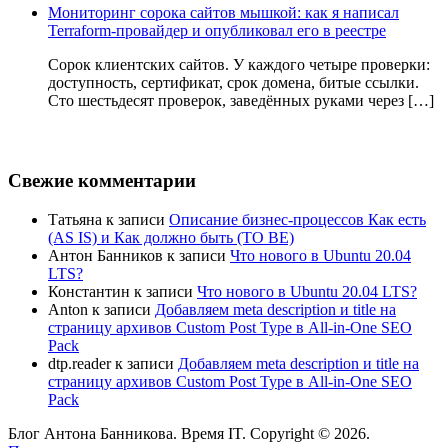
Мониторинг сорока сайтов мышкой: как я написал
Terraform-провайдер и опубликовал его в реестре
Сорок клиентских сайтов. У каждого четыре проверки:
доступность, сертификат, срок домена, битые ссылки.
Сто шестьдесят проверок, заведённых руками через […]
Свежие комментарии
Татьяна
к записи
Описание бизнес-процессов Как есть
(AS IS) и Как должно быть (TO BE)
Антон Банников
к записи
Что нового в Ubuntu 20.04
LTS?
Константин
к записи
Что нового в Ubuntu 20.04 LTS?
Anton
к записи
Добавляем meta description и title на
страницу архивов Custom Post Type в All-in-One SEO
Pack
dtp.reader
к записи
Добавляем meta description и title на
страницу архивов Custom Post Type в All-in-One SEO
Pack
Блог Антона Банникова. Время IT. Copyright © 2026.