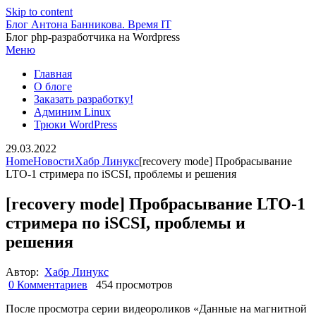
Skip to content
Блог Антона Банникова. Время IT
Блог php-разработчика на Wordpress
Меню
Главная
О блоге
Заказать разработку!
Админим Linux
Трюки WordPress
29.03.2022
Home
Новости
Хабр Линукс
[recovery mode] Пробрасывание
LTO-1 стримера по iSCSI, проблемы и решения
[recovery mode] Пробрасывание LTO-1
стримера по iSCSI, проблемы и
решения
Автор:
Хабр Линукс
0 Комментариев
454 просмотров
После просмотра серии видеороликов «Данные на магнитной