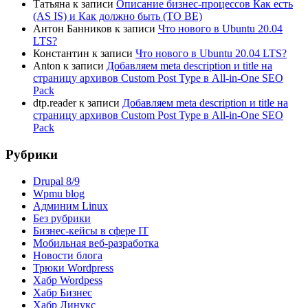
Татьяна
к записи
Описание бизнес-процессов Как есть
(AS IS) и Как должно быть (TO BE)
Антон Банников
к записи
Что нового в Ubuntu 20.04
LTS?
Константин
к записи
Что нового в Ubuntu 20.04 LTS?
Anton
к записи
Добавляем meta description и title на
страницу архивов Custom Post Type в All-in-One SEO
Pack
dtp.reader
к записи
Добавляем meta description и title на
страницу архивов Custom Post Type в All-in-One SEO
Pack
Рубрики
Drupal 8/9
Wpmu blog
Админим Linux
Без рубрики
Бизнес-кейсы в сфере IT
Мобильная веб-разработка
Новости блога
Трюки Wordpress
Хабр Wordpess
Хабр Бизнес
Хабр Линукс