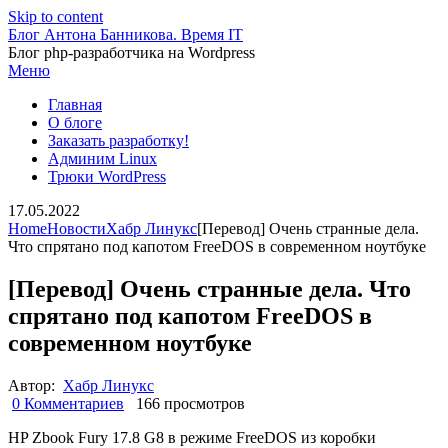
Skip to content
Блог Антона Банникова. Время IT
Блог php-разработчика на Wordpress
Меню
Главная
О блоге
Заказать разработку!
Админим Linux
Трюки WordPress
17.05.2022
Home
Новости
Хабр Линукс
[Перевод] Очень странные дела.
Что спрятано под капотом FreeDOS в современном ноутбуке
[Перевод] Очень странные дела. Что
спрятано под капотом FreeDOS в
современном ноутбуке
Автор:
Хабр Линукс
0 Комментариев
166 просмотров
HP Zbook Fury 17.8 G8 в режиме FreeDOS из коробки