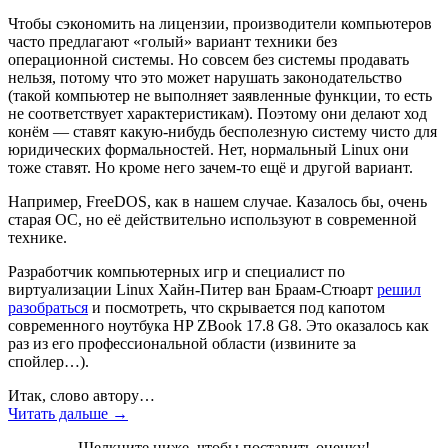
Чтобы сэкономить на лицензии, производители компьютеров
часто предлагают «голый» вариант техники без
операционной системы. Но совсем без системы продавать
нельзя, потому что это может нарушать законодательство
(такой компьютер не выполняет заявленные функции, то есть
не соответствует характеристикам). Поэтому они делают ход
конём — ставят какую-нибудь бесполезную систему чисто для
юридических формальностей. Нет, нормальный Linux они
тоже ставят. Но кроме него зачем-то ещё и другой вариант.
Например, FreeDOS, как в нашем случае. Казалось бы, очень
старая ОС, но её действительно используют в современной
технике.
Разработчик компьютерных игр и специалист по
виртуализации Linux Хайн-Питер ван Браам-Стюарт
решил
разобраться
и посмотреть, что скрывается под капотом
современного ноутбука HP ZBook 17.8 G8. Это оказалось как
раз из его профессиональной области (извините за
спойлер…).
Итак, слово автору…
Читать дальше →
Щелкните ниже, чтобы поставить оценку!