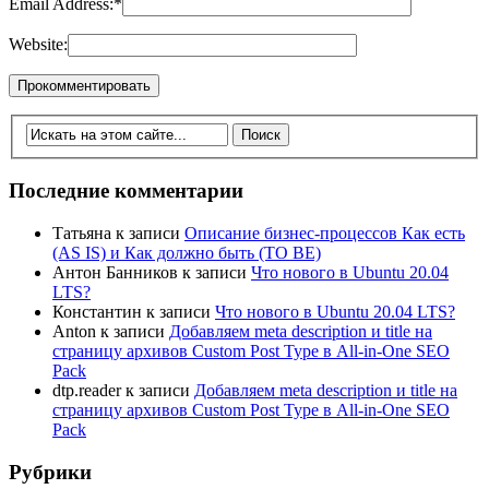
Email Address:
*
Website:
Последние комментарии
Татьяна
к записи
Описание бизнес-процессов Как есть
(AS IS) и Как должно быть (TO BE)
Антон Банников
к записи
Что нового в Ubuntu 20.04
LTS?
Константин
к записи
Что нового в Ubuntu 20.04 LTS?
Anton
к записи
Добавляем meta description и title на
страницу архивов Custom Post Type в All-in-One SEO
Pack
dtp.reader
к записи
Добавляем meta description и title на
страницу архивов Custom Post Type в All-in-One SEO
Pack
Рубрики